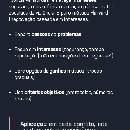
“polícia vs. ladrões” e navega
interesses
:
segurança dos reféns, reputação pública, evitar
escalada de violência. É puro
método Harvard
(negociação baseada em interesses):
Separe
pessoas
de
problemas
.
Foque em
interesses
(segurança, tempo,
reputação), não em
posições
(“entregue-se”).
Gere
opções de ganhos mútuos
(trocas
graduais).
Use
critérios objetivos
(protocolos, números,
prazos).
Aplicação:
em cada conflito, liste
em duas colunas
posições
vs.