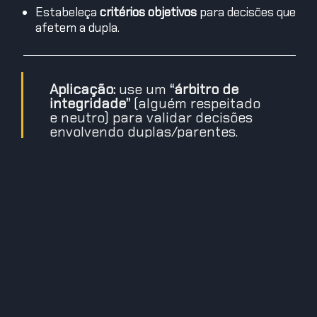
Estabeleça
critérios objetivos
para decisões que
afetem a dupla.
Aplicação:
use um
“árbitro de
integridade”
(alguém respeitado
e neutro) para validar decisões
envolvendo duplas/parentes.
8) Liderança substituta e
continuidade: Palermo e o
custo da ausência
Quando o Professor some ou quando Palermo
assume de modo autoritário, o choque mostra a
importância de
planos de sucessão
e
playbooks
.