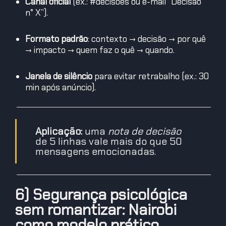
Canal oficial
(ex.: #decisoes ou e-mail “Decisão
n° X”).
Formato padrão
: contexto → decisão → por quê
→ impacto → quem faz o quê → quando.
Janela de silêncio
para evitar retrabalho (ex.: 30
min após anúncio).
Aplicação:
uma
nota de decisão
de 5 linhas vale mais do que 50
mensagens emocionadas.
6) Segurança psicológica
sem romantizar: Nairobi
como modelo prático