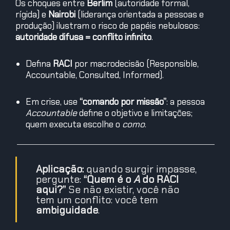
Os choques entre
Berlim
(autoridade formal,
rígida) e
Nairobi
(liderança orientada a pessoas e
produção) ilustram o risco de papéis nebulosos:
autoridade difusa = conflito infinito
.
Defina
RACI
por macrodecisão (Responsible,
Accountable, Consulted, Informed).
Em crise, use
“comando por missão”
: a pessoa
Accountable
define o objetivo e limitações;
quem executa escolhe o
como
.
Aplicação:
quando surgir impasse,
pergunte:
“Quem é o
A
do RACI
aqui?”
Se não existir, você não
tem um conflito: você tem
ambiguidade
.